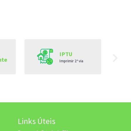
navigate_next
IPTU
nte
Imprimir 2ª via
Links Úteis