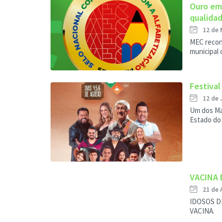
Ouro em
qualidad
12 de 
MEC recon
municipal 
Festival
12 de 
Um dos Mai
Estado do
VACINA
21 de 
IDOSOS D
VACINA.