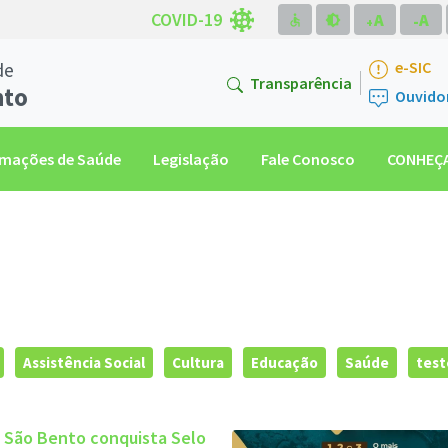
COVID-19
A
A
accessible
brightness_medium
-
+
de
e-SIC
Transparência
nto
Ouvido
rmações de Saúde
Legislação
Fale Conosco
CONHEÇA
Assistência Social
Cultura
Educação
Saúde
test
e São Bento conquista Selo