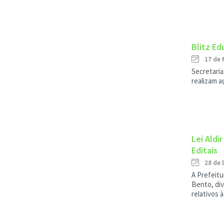
Blitz Ed
17 de 
Secretaria
realizam a
Lei Aldi
Editais
28 de 
A Prefeitu
Bento, div
relativos à 