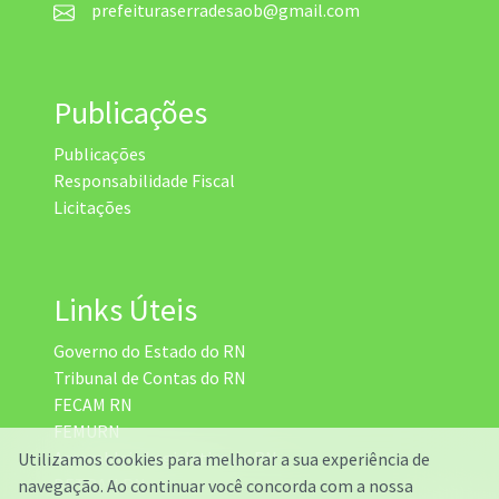
prefeituraserradesaob@gmail.com
Publicações
Publicações
Responsabilidade Fiscal
Licitações
Links Úteis
Governo do Estado do RN
Tribunal de Contas do RN
FECAM RN
FEMURN
Assembleia Legislativa do RN
Utilizamos cookies para melhorar a sua experiência de
DETRAN RN
navegação. Ao continuar você concorda com a nossa