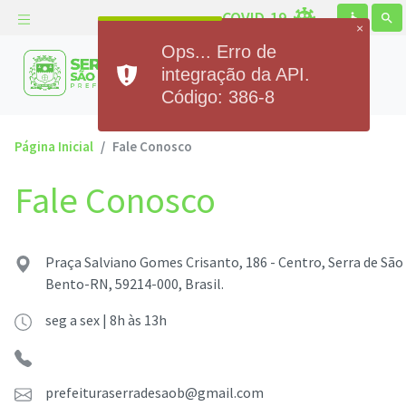
COVID-19
accessible
search
×
Ops... Erro de
Prefeitura Municipal de
integração da API.
Serra de São Bento
Código: 386-8
Página Inicial
Fale Conosco
Fale Conosco
Praça Salviano Gomes Crisanto, 186 - Centro, Serra de São
Bento-RN, 59214-000, Brasil.
seg a sex | 8h às 13h
prefeituraserradesaob@gmail.com