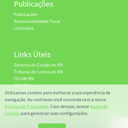
Publicações
Publicações
Responsabilidade Fiscal
Licitações
Links Úteis
Governo do Estado do RN
Tribunal de Contas do RN
FECAM RN
FEMURN
Assembleia Legislativa do RN
Utilizamos cookies para melhorar a sua experiência de
DETRAN RN
navegação. Ao continuar você concorda com a nossa
Radar da Transparência
Política de Privacidade
. Caso desejar, acesse
Ajuste de
Cookies
para gerenciar suas configurações.