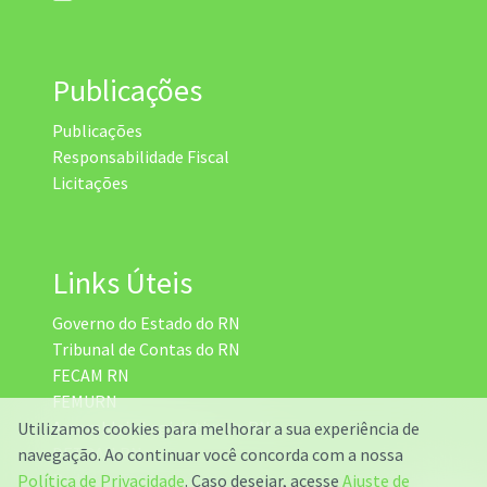
Publicações
Publicações
Responsabilidade Fiscal
Licitações
Links Úteis
Governo do Estado do RN
Tribunal de Contas do RN
FECAM RN
FEMURN
Assembleia Legislativa do RN
Utilizamos cookies para melhorar a sua experiência de
DETRAN RN
navegação. Ao continuar você concorda com a nossa
Radar da Transparência
Política de Privacidade
. Caso desejar, acesse
Ajuste de