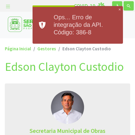
COVID-19
accessible
search
×
Ops... Erro de
Prefeitura Municipal de
integração da API.
Serra de São Bento
Código: 386-8
Página Inicial
Gestores
Edson Clayton Custodio
Edson Clayton Custodio
Secretaria Municipal de Obras