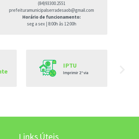
(84)93300.2551
prefeituramunicipalserradesaob@gmail.com
Horário de funcionamento:
seg a sex | 8:00h âs 12:00h
navigate_next
IPTU
nte
Imprimir 2ª via
Links Úteis