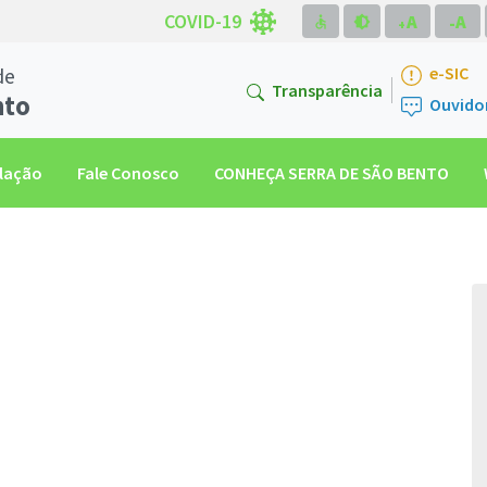
COVID-19
A
A
accessible
brightness_medium
-
+
de
e-SIC
Transparência
nto
Ouvido
slação
Fale Conosco
CONHEÇA SERRA DE SÃO BENTO