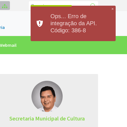
×
Ops... Erro de
Contato
integração da API.
(84)93300.2551
ria
Código: 386-8
Webmail
Secretaria Municipal de Cultura