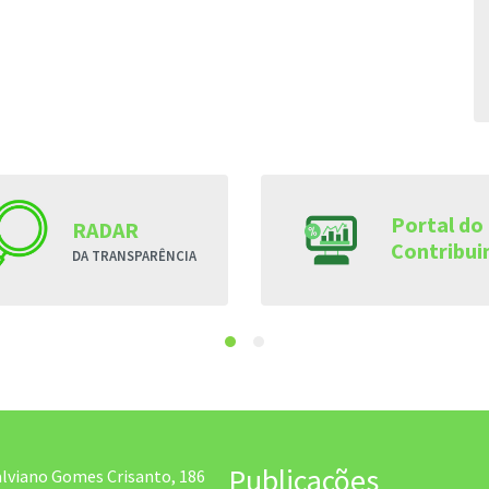
Portal do
RADAR
Contribui
DA TRANSPARÊNCIA
Publicações
alviano Gomes Crisanto, 186