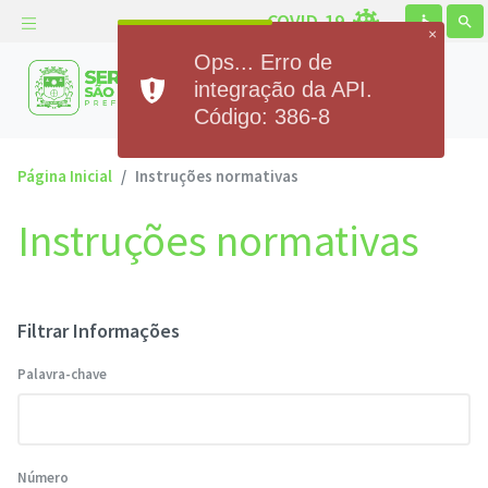
COVID-19
accessible
search
×
Ops... Erro de
Prefeitura Municipal de
integração da API.
Serra de São Bento
Código: 386-8
Página Inicial
Instruções normativas
Instruções normativas
Filtrar Informações
Palavra-chave
Número