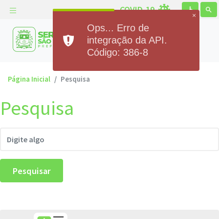
COVID-19
accessible
search
×
Ops... Erro de
Prefeitura Municipal de
integração da API.
Serra de São Bento
Código: 386-8
Página Inicial
Pesquisa
Pesquisa
Pesquisar