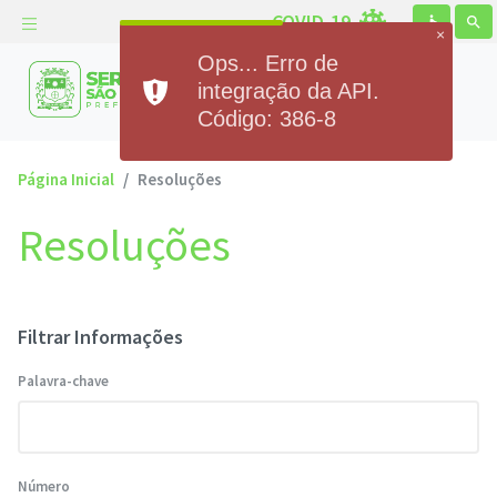
COVID-19
accessible
search
×
Ops... Erro de
Prefeitura Municipal de
integração da API.
Serra de São Bento
Código: 386-8
Página Inicial
Resoluções
Resoluções
Filtrar Informações
Palavra-chave
Número