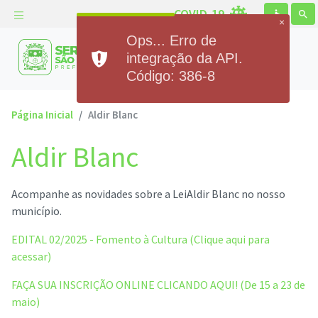
COVID-19
accessible
search
×
Ops... Erro de
Prefeitura Municipal de
integração da API.
Serra de São Bento
Código: 386-8
Página Inicial
Aldir Blanc
Aldir Blanc
Acompanhe as novidades sobre a LeiAldir Blanc no nosso
município.
EDITAL 02/2025 - Fomento à Cultura (Clique aqui para
acessar)
FAÇA SUA INSCRIÇÃO ONLINE CLICANDO AQUI! (De 15 a 23 de
maio)