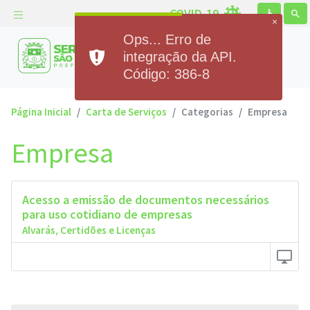
COVID-19
accessible
search
×
Ops... Erro de
Prefeitura Municipal de
integração da API.
Serra de São Bento
Código: 386-8
Página Inicial
Carta de Serviços
Categorias
Empresa
Empresa
Acesso a emissão de documentos necessários
para uso cotidiano de empresas
Alvarás, Certidões e Licenças
desktop_windows