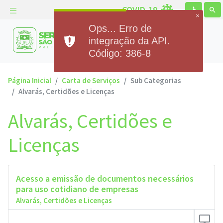
COVID-19
accessible
search
×
Ops... Erro de
Prefeitura Municipal de
integração da API.
Serra de São Bento
Código: 386-8
Página Inicial
Carta de Serviços
Sub Categorias
Alvarás, Certidões e Licenças
Alvarás, Certidões e
Licenças
Acesso a emissão de documentos necessários
para uso cotidiano de empresas
Alvarás, Certidões e Licenças
desktop_windows