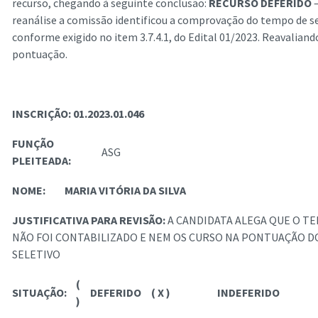
recurso, chegando à seguinte conclusão:
RECURSO DEFERIDO
–
reanálise a comissão identificou a comprovação do tempo de s
conforme exigido no item 3.7.4.1, do Edital 01/2023. Reavaliand
pontuação.
INSCRIÇÃO: 01.2023.01.046
FUNÇÃO
ASG
PLEITEADA:
NOME:
MARIA VITÓRIA DA SILVA
JUSTIFICATIVA PARA REVISÃO:
A CANDIDATA ALEGA QUE O T
NÃO FOI CONTABILIZADO E NEM OS CURSO NA PONTUAÇÃO 
SELETIVO
(
SITUAÇÃO:
DEFERIDO
( X )
INDEFERIDO
)