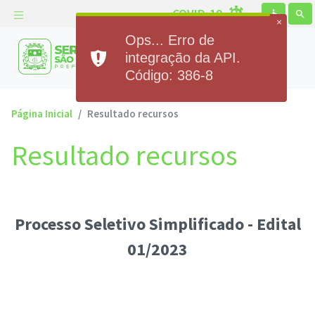
COVID-19
accessible
search
Prefeitura Municipal de
Serra de São Bento
Página Inicial
Resultado recursos
Resultado recursos
Processo Seletivo Simplificado - Edital
01/2023