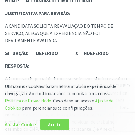
NOME:
ALEXANDRA DE LIMA FELICIANO
JUSTIFICATIVA PARA REVISÃO:
A CANDIDATA SOLICITA REAVALIAÇÃO DO TEMPO DE
SERVIÇO, ALEGA QUE A EXPERIÊNCIA NÃO FOI
DEVIDAMENTE AVALIADA.
SITUAÇÃO:
DEFERIDO
X
INDEFERIDO
RESPOSTA:
A Comissão Especial de Processo Seletivo estudou e avaliou
o referido recurso, chegando a seguinte conclusão: RECURSO
Utilizamos cookies para melhorar a sua experiência de
INDEFERIDO – Após reanálise curricular, a comissão ratifica
navegação. Ao continuar você concorda com a nossa
a pontuação do candidato, obedecendo o exigido nos itens
Política de Privacidade
. Caso desejar, acesse
Ajuste de
4.2, 4.2.1 (comprovação da experiência profissional será feita
Cookies
para gerenciar suas configurações.
mediante apresentação de: cópia de Contrato de Trabalho
averbado em CTPS ou contrato individual de trabalho, com
Ajustar Cookie
Aceito
carimbo do CNPJ da empresa contratante...) e Anexo V do