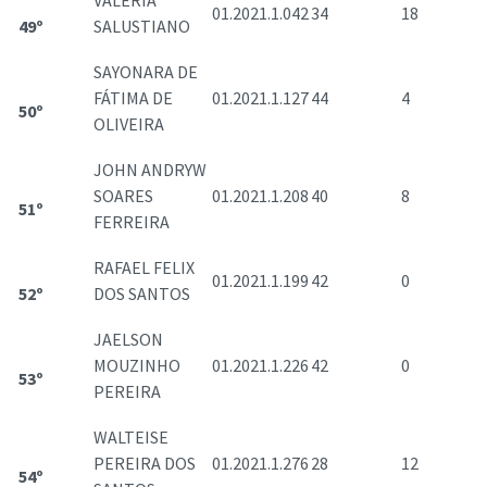
VALERIA
01.2021.1.042
34
18
49º
SALUSTIANO
SAYONARA DE
FÁTIMA DE
01.2021.1.127
44
4
50º
OLIVEIRA
JOHN ANDRYW
SOARES
01.2021.1.208
40
8
51º
FERREIRA
RAFAEL FELIX
01.2021.1.199
42
0
52º
DOS SANTOS
JAELSON
MOUZINHO
01.2021.1.226
42
0
53º
PEREIRA
WALTEISE
PEREIRA DOS
01.2021.1.276
28
12
54º