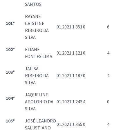
SANTOS
RAYANE
101º
CRISTINE
01.2021.1.351
0
6
RIBEIRO DA
SILVA
102º
ELIANE
01.2021.1.121
0
4
FONTES LIMA
JAILSA
103º
RIBEIRO DA
01.2021.1.187
0
4
SILVA
JAQUELINE
104º
APOLONIO DA
01.2021.1.243
4
0
SILVA
105º
JOSÉ LEANDRO
01.2021.1.355
0
4
SALUSTIANO