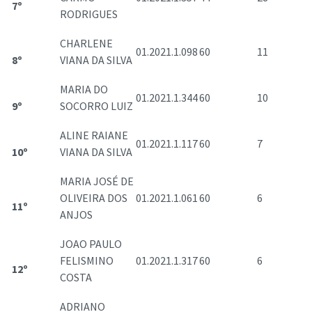
7º
RODRIGUES
CHARLENE
01.2021.1.098
60
11
8º
VIANA DA SILVA
MARIA DO
01.2021.1.344
60
10
9º
SOCORRO LUIZ
ALINE RAIANE
01.2021.1.117
60
7
10º
VIANA DA SILVA
MARIA JOSÉ DE
OLIVEIRA DOS
01.2021.1.061
60
6
11º
ANJOS
JOAO PAULO
FELISMINO
01.2021.1.317
60
6
12º
COSTA
ADRIANO