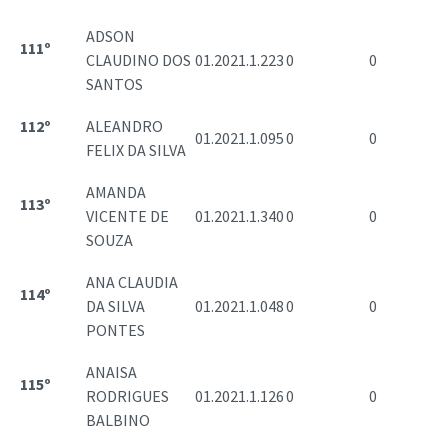
ADSON
111º
CLAUDINO DOS
01.2021.1.223
0
0
SANTOS
112º
ALEANDRO
01.2021.1.095
0
0
FELIX DA SILVA
AMANDA
113º
VICENTE DE
01.2021.1.340
0
0
SOUZA
ANA CLAUDIA
114º
DA SILVA
01.2021.1.048
0
0
PONTES
ANAISA
115º
RODRIGUES
01.2021.1.126
0
0
BALBINO