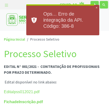
COVID-19
accessible
search
Prefeitura Municipal de
Serra de São Bento
Página Inicial
Processo Seletivo
Processo Seletivo
EDITAL N° 001/2021 - CONTRATAÇÃO DE PROFISSIONAIS
POR PRAZO DETERMINADO.
Edital disponível no link abaixo:
Editalpss012021.pdf
FichadeInscrição.pdf