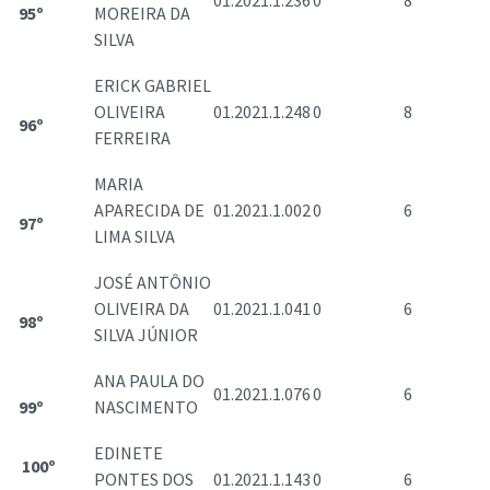
01.2021.1.236
0
8
95º
MOREIRA DA
SILVA
ERICK GABRIEL
OLIVEIRA
01.2021.1.248
0
8
96º
FERREIRA
MARIA
APARECIDA DE
01.2021.1.002
0
6
97º
LIMA SILVA
JOSÉ ANTÔNIO
OLIVEIRA DA
01.2021.1.041
0
6
98º
SILVA JÚNIOR
ANA PAULA DO
01.2021.1.076
0
6
99º
NASCIMENTO
EDINETE
100º
PONTES DOS
01.2021.1.143
0
6