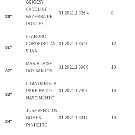
GEIGESY
CAROLINE
01.2021.1.326
4
8
80º
BEZERRA DE
PONTES
LEANDRO
CORDEIRO DA
01.2021.1.354
0
12
81º
SILVA
MARIA LAISE
01.2021.1.096
0
10
82º
DOS SANJOS
LIGIA DANIELA
PEREIRA DO
01.2021.1.239
0
10
83º
NASCIMENTO
JOSE VENICIUS
GOMES
01.2021.1.341
0
10
84º
PINHEIRO