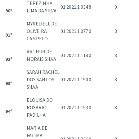
TEREZINHA
01.2021.1.034
8
0
90º
LIMA DA SILVA
MYRELIELL DE
OLIVEIRA
01.2021.1.077
0
8
91º
CAMPELO
ARTHUR DE
01.2021.1.118
0
8
92º
MORAIS SILVA
SARAH RACHEL
DOS SANTOS
01.2021.1.150
0
8
93º
SILVA
ELOUISA DO
ROSÁRIO
01.2021.1.153
0
8
94º
PADILHA
MARIA DE
FATIMA