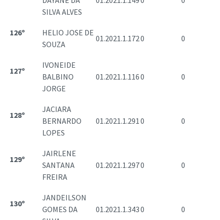
DAYANE DA
01.2021.1.149
0
0
SILVA ALVES
126º
HELIO JOSE DE
01.2021.1.172
0
0
SOUZA
IVONEIDE
127º
BALBINO
01.2021.1.116
0
0
JORGE
JACIARA
128º
BERNARDO
01.2021.1.291
0
0
LOPES
JAIRLENE
129º
SANTANA
01.2021.1.297
0
0
FREIRA
JANDEILSON
130º
GOMES DA
01.2021.1.343
0
0