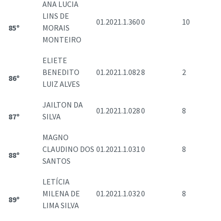
ANA LUCIA
LINS DE
01.2021.1.360
0
10
85º
MORAIS
MONTEIRO
ELIETE
BENEDITO
01.2021.1.082
8
2
86º
LUIZ ALVES
JAILTON DA
01.2021.1.028
0
8
87º
SILVA
MAGNO
CLAUDINO DOS
01.2021.1.031
0
8
88º
SANTOS
LETÍCIA
MILENA DE
01.2021.1.032
0
8
89º
LIMA SILVA