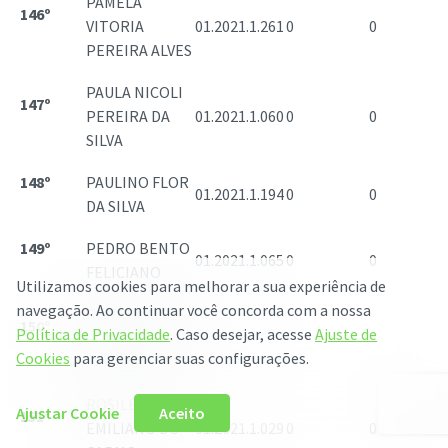
PAMELA
146º
VITORIA
01.2021.1.261
0
0
PEREIRA ALVES
PAULA NICOLI
147º
PEREIRA DA
01.2021.1.060
0
0
SILVA
148º
PAULINO FLOR
01.2021.1.194
0
0
DA SILVA
149º
PEDRO BENTO
01.2021.1.065
0
0
FELICIANO
Utilizamos cookies para melhorar a sua experiência de
navegação. Ao continuar você concorda com a nossa
RENATA ALVES
150º
Política de Privacidade
. Caso desejar, acesse
Ajuste de
SIQUEIRA DOS
01.2021.1.133
0
0
Cookies
para gerenciar suas configurações.
SANTOS
ROSILENE
Ajustar Cookie
Aceito
151º
EMILIANO DO
01.2021.1.029
0
0