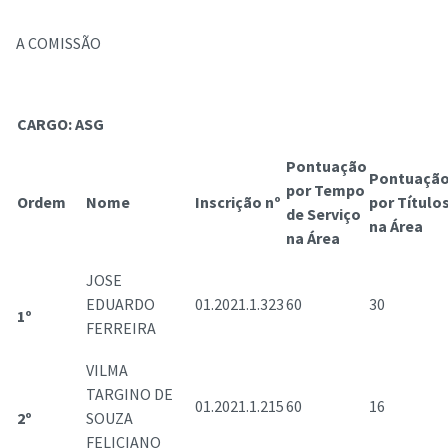
A COMISSÃO
CARGO: ASG
Pontuação
Pontuaçã
por Tempo
Ordem
Nome
Inscrição nº
por Título
de Serviço
na Área
na Área
JOSE
EDUARDO
01.2021.1.323
60
30
1º
FERREIRA
VILMA
TARGINO DE
01.2021.1.215
60
16
2º
SOUZA
FELICIANO