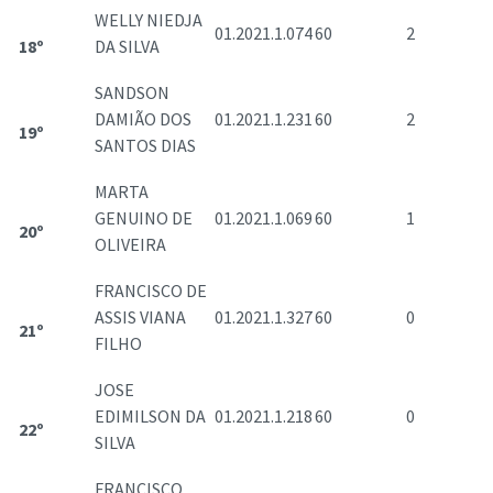
WELLY NIEDJA
01.2021.1.074
60
2
18º
DA SILVA
SANDSON
DAMIÃO DOS
01.2021.1.231
60
2
19º
SANTOS DIAS
MARTA
GENUINO DE
01.2021.1.069
60
1
20º
OLIVEIRA
FRANCISCO DE
ASSIS VIANA
01.2021.1.327
60
0
21º
FILHO
JOSE
EDIMILSON DA
01.2021.1.218
60
0
22º
SILVA
FRANCISCO