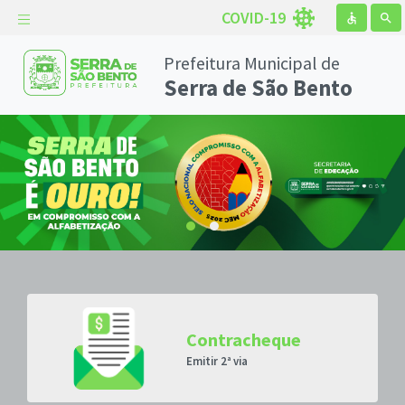
COVID-19
accessible
search
Prefeitura Municipal de
Serra de São Bento
ore
na
Contracheque
Emitir 2ª via