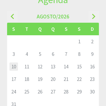
navigate_before
navigate_next
AGOSTO/2026
S
T
Q
Q
S
S
D
1
2
3
4
5
6
7
8
9
10
11
12
13
14
15
16
17
18
19
20
21
22
23
24
25
26
27
28
29
30
31