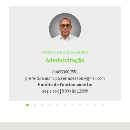
ore
na
Aécio da Rocha Pereira
Administração
(84)93300.2551
prefeituramunicipalserradesaob@gmail.com
Horário de funcionamento:
seg a sex | 8:00h âs 12:00h