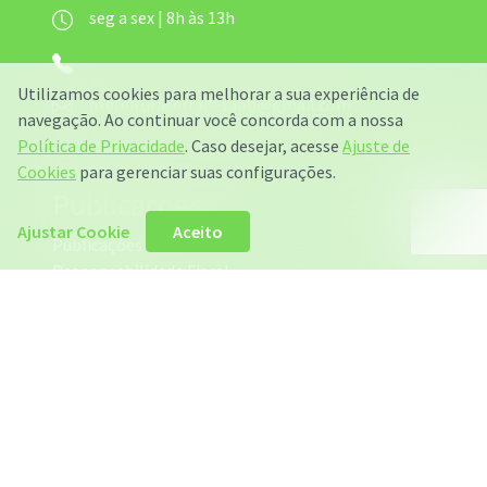
seg a sex | 8h às 13h
Utilizamos cookies para melhorar a sua experiência de
prefeituraserradesaob@gmail.com
navegação. Ao continuar você concorda com a nossa
Política de Privacidade
. Caso desejar, acesse
Ajuste de
Cookies
para gerenciar suas configurações.
Publicações
Ajustar Cookie
Aceito
Publicações
Responsabilidade Fiscal
Licitações
Links Úteis
Governo do Estado do RN
Tribunal de Contas do RN